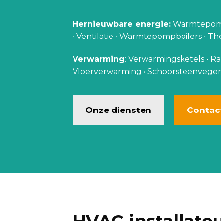
Hernieuwbare energie:
Warmtepompe
• Ventilatie • Warmtepompboilers • 
Verwarming
: Verwarmingsketels • Ra
Vloerverwarming • Schoorsteenvegen • 
Onze diensten
Contac
HVAC installate