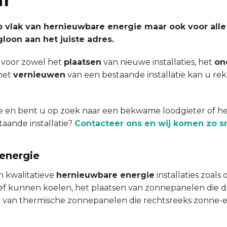
p vlak van hernieuwbare energie maar ook voor alle
loon aan het juiste adres.
 voor zowel het
plaatsen
van nieuwe installaties, het
on
 het
vernieuwen
van een bestaande installatie kan u re
tie en bent u op zoek naar een bekwame loodgieter of he
aande installatie?
Contacteer ons en wij komen zo sn
 energie
n kwalitatieve
hernieuwbare energie
installaties zoals
ef kunnen koelen, het plaatsen van zonnepanelen die de
 van thermische zonnepanelen die rechtsreeks zonne-e