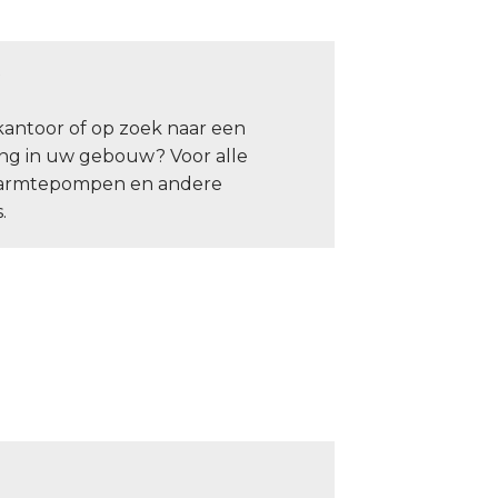
W
kantoor of op zoek naar een
ng in uw gebouw? Voor alle
o, warmtepompen en andere
.