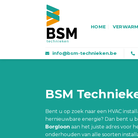
Skip
to
content
HOME
VERWARM
info@bsm-technieken.be
BSM Techniek
Bent u op zoek naar een HVAC instal
hernieuwbare energie? Dan bent u b
Borgloon
aan het juiste adres voor h
onderhouden van alle soorten installa