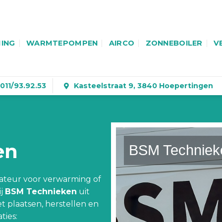
ING
WARMTEPOMPEN
AIRCO
ZONNEBOILER
V
011/93.92.53
Kasteelstraat 9, 3840 Hoepertingen
en
BSM Techniek
lateur voor verwarming of
ij
BSM Technieken
uit
et plaatsen, herstellen en
ties: