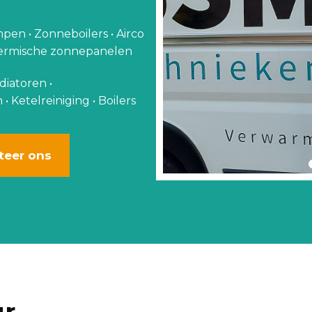
n • Zonneboilers • Airco
Thermische zonnepanelen
diatoren •
Ketelreiniging • Boilers
teer ons
ur