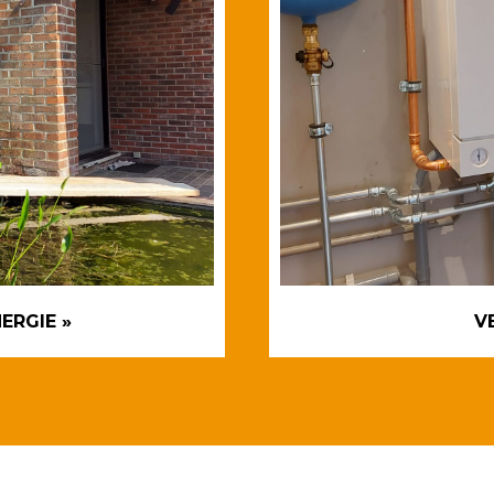
ERGIE »
V