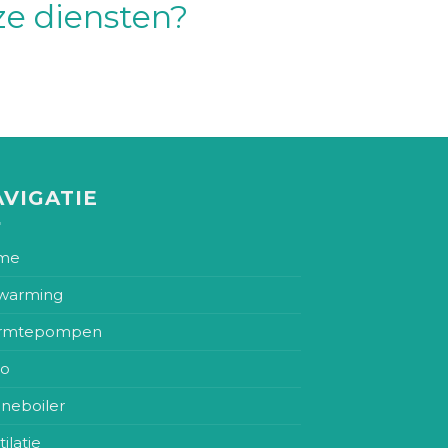
ze diensten?
VIGATIE
me
warming
rmtepompen
co
neboiler
ilatie