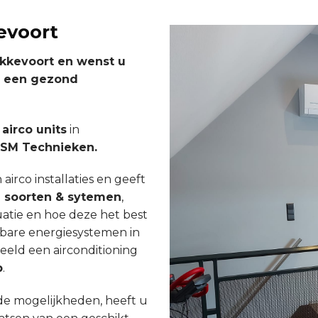
evoort
ekkevoort en wenst u
n een gezond
 airco units
in
SM Technieken.
 airco installaties en geeft
e soorten & sytemen
,
uatie en hoe deze het best
bare energiesystemen in
eeld een airconditioning
p
.
de mogelijkheden, heeft u