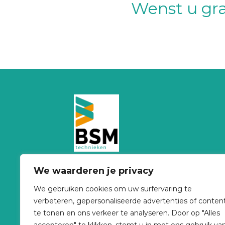
Wenst u gra
BSM Technieken
is dé specialist op vla
We waarderen je privacy
van
HVAC installaties
. U kan op ons
We gebruiken cookies om uw surfervaring te
rekenen voor de traditionele techieken
verbeteren, gepersonaliseerde advertenties of conten
daarnaast zijn we voornamelijk
te tonen en ons verkeer te analyseren. Door op "Alles
gespecialiseerd in
duurzame energie
.