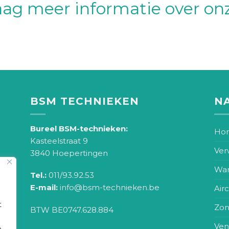
ag meer informatie over on
BSM TECHNIEKEN
NA
Bureel BSM-technieken:
Ho
Kasteelstraat 9
Ver
3840 Hoepertingen
Wa
k
Tel.:
011/93.92.53
E-mail:
info@bsm-technieken.be
Air
 en
t
Zon
BTW BE0747.628.884
Vent