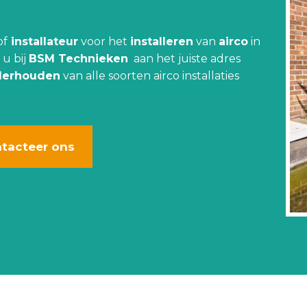
of
installateur
voor het
installeren
van
airco
in
 u bij
BSM Technieken
aan het juiste adres
derhouden
van alle soorten airco installaties
tacteer ons