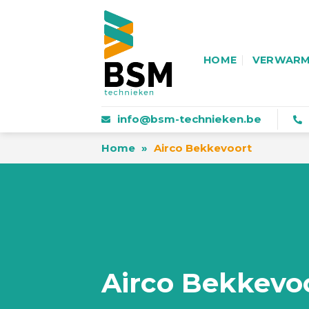
Skip
to
content
HOME
VERWARM
info@bsm-technieken.be
Home
»
Airco Bekkevoort
Airco Bekkevo