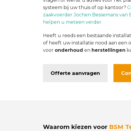
vragen of wenst u advies voor het pl
systeem bij uw thuis of op kantoor?
C
zaakvoerder Jochen Bessemans van 
helpen u meteen verder.
Heeft u reeds een bestaande installat
of heeft uw installatie nood aan ee
voor
onderhoud
en
herstellingen
ka
Offerte aanvragen
Con
Waarom kiezen voor
BSM T