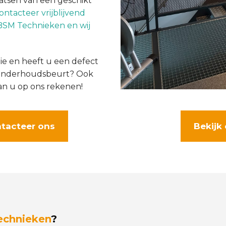
aatsen van een geschikt
ontacteer vrijblijvend
BSM Technieken en wij
ie en heeft u een defect
n onderhoudsbeurt? Ook
n u op ons rekenen!
tacteer ons
Bekijk 
echnieken
?