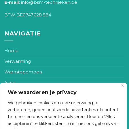
E-mail:
info@bsm-technieken.be
BTW BE0747.628.884
NAVIGATIE
Home
Verwarming
Warmtepompen
Airco
We waarderen je privacy
Zonneboiler
We gebruiken cookies om uw surfervaring te
Ventilatie
verbeteren, gepersonaliseerde advertenties of content
Realisaties
te tonen en ons verkeer te analyseren. Door op "Alles
accepteren" te klikken, stemt u in met ons gebruik van
Contact