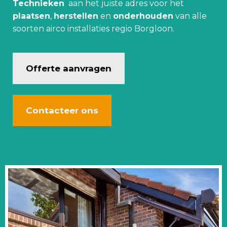
Technieken
aan het juiste adres voor het
plaatsen
,
herstellen
en
onderhouden
van alle
soorten airco installaties regio Borgloon.
Offerte aanvragen
Contacteer ons