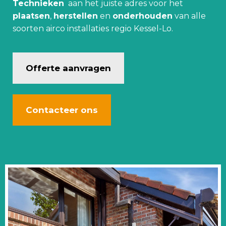
Technieken
aan het juiste adres voor het
plaatsen
,
herstellen
en
onderhouden
van alle
soorten airco installaties regio Kessel-Lo.
Offerte aanvragen
Contacteer ons