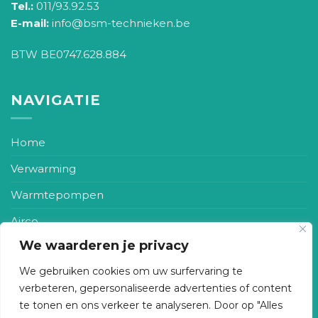
Tel.:
011/93.92.53
E-mail:
info@bsm-technieken.be
BTW BE0747.628.884
NAVIGATIE
Home
Verwarming
Warmtepompen
Airco
We waarderen je privacy
Zonneboiler
We gebruiken cookies om uw surfervaring te
Ventilatie
verbeteren, gepersonaliseerde advertenties of content
Realisaties
te tonen en ons verkeer te analyseren. Door op "Alles