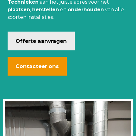
Technieken
aan het juiste adres voor het
plaatsen
,
herstellen
en
onderhouden
van alle
soorten installaties.
Offerte aanvragen
Contacteer ons