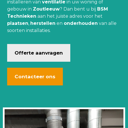
installeren van
ventilatie
in uw woning of
gebouw in
Zoutleeuw
? Dan bent u bij
BSM
Technieken
aan het juiste adres voor het
plaatsen
,
herstellen
en
onderhouden
van alle
soorten installaties.
Offerte aanvragen
Contacteer ons