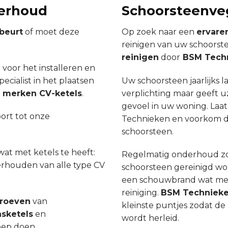
derhoud
Schoorsteenve
beurt
of moet deze
Op zoek naar een
ervare
reinigen van uw schoorst
reinigen
door
BSM Tech
 voor het installeren en
ecialist in het plaatsen
Uw schoorsteen jaarlijks l
le merken CV-ketels
.
verplichting maar geeft uz
gevoel in uw woning. La
ort tot onze
Technieken en voorkom de
schoorsteen.
wat met ketels te heeft:
Regelmatig onderhoud zo
derhouden van alle type CV
schoorsteen gereinigd word
een schouwbrand wat mees
reiniging.
BSM Techniek
proeven
van
kleinste puntjes zodat d
sketels
en
wordt herleid.
oep doen.