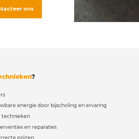
tacteer ons
echnieken
?
rs
uwbare energie door bijscholing en ervaring
 technieken
erventies en reparaties
rrecte prijzen