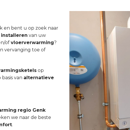
 en bent u op zoek naar
t
installeren
van uw
n/of
vloerverwarming
?
n vervanging toe of
armingsketels
op
 basis van
alternatieve
arming
regio Genk
eken we naar de beste
mfort
.