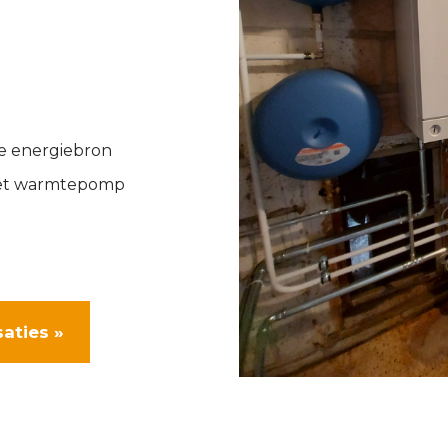
ve energiebron
met warmtepomp
saties »