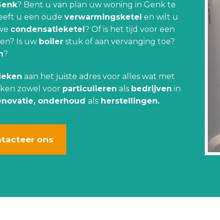
Genk
? Bent u van plan uw woning in Genk te
eeft u een oude
verwarmingsketel
en wilt u
uwe
condensatieketel
? Of is het tijd voor een
en? Is uw
boiler
stuk of aan vervanging toe?
n
?
ieken
aan het juiste adres voor alles wat met
rken zowel voor
particulieren
als
bedrijven
in
enovatie, onderhoud
als
herstellingen.
tacteer ons