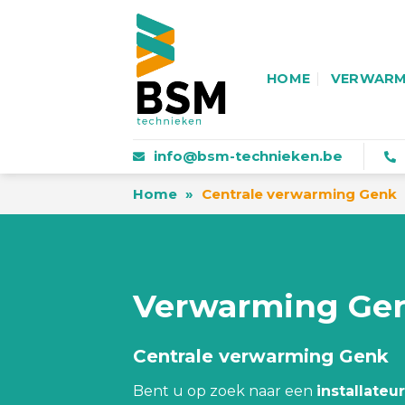
Skip
to
content
HOME
VERWARM
info@bsm-technieken.be
Home
»
Centrale verwarming Genk
Verwarming Ge
Centrale verwarming Genk
Bent u op zoek naar een
installateur