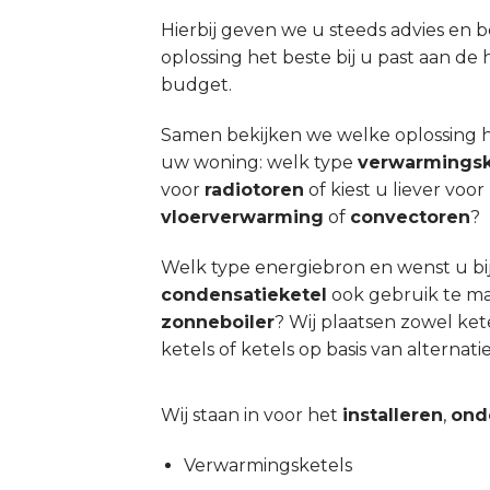
Hierbij geven we u steeds advies en 
oplossing het beste bij u past aan d
budget.
Samen bekijken we welke oplossing he
uw woning: welk type
verwarmingsk
voor
radiotoren
of kiest u liever vo
vloerverwarming
of
convectoren
?
Welk type energiebron en wenst u bi
condensatieketel
ook gebruik te m
zonneboiler
? Wij plaatsen zowel ket
ketels of ketels op basis van alterna
Wij staan in voor het
installeren
,
ond
Verwarmingsketels