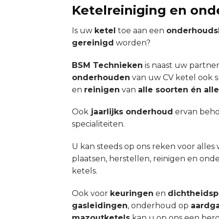
Ketelreiniging en on
Is uw
ketel
toe aan een
onderhouds
gereinigd
worden?
BSM Technieken
is naast uw partner
onderhouden
van uw CV ketel ook sp
en
reinigen
van
alle soorten én al
Ook
jaarlijks onderhoud
ervan beho
specialiteiten.
U kan steeds op ons reken voor alles 
plaatsen, herstellen, reinigen en on
ketels.
Ook voor
keuringen
en
dichtheids
gasleidingen
, onderhoud op
aardga
mazoutketels
kan u op ons een ber