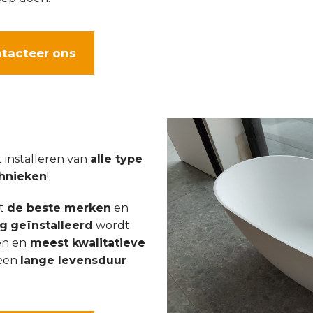
tacteer ons
t installeren van
alle type
hnieken
!
et
de beste merken
en
ig
geïnstalleerd
wordt.
en en
meest kwalitatieve
een
lange levensduur