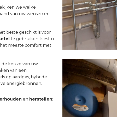
bekijken we welke
e hand van uw wensen en
t beste geschikt is voor
etel
te gebruiken, kiest u
or het meeste comfort met
j de keuze van uw
aken van een
els op aardgas, hybride
tieve energiebronnen.
erhouden
en
herstellen
: