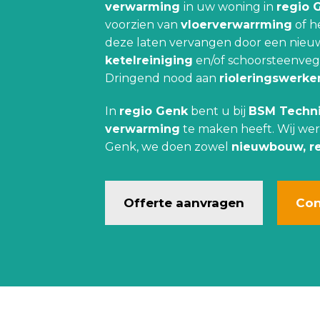
verwarming
in uw woning in
regio 
voorzien van
vloerverwarrming
of h
deze laten vervangen door een nie
ketelreiniging
en/of schoorsteenveg
Dringend nood aan
rioleringswerke
In
regio Genk
bent u bij
BSM Techn
verwarming
te maken heeft. Wij we
Genk, we doen zowel
nieuwbouw, r
Offerte aanvragen
Con