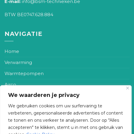
E-mail:
info@bsm-technieken.be
BTW BE0747.628.884
NAVIGATIE
Home
Verwarming
Warmtepompen
Airco
We waarderen je privacy
Zonneboiler
We gebruiken cookies om uw surfervaring te
Ventilatie
verbeteren, gepersonaliseerde advertenties of content
Realisaties
te tonen en ons verkeer te analyseren. Door op "Alles
accepteren" te klikken, stemt u in met ons gebruik van
Contact