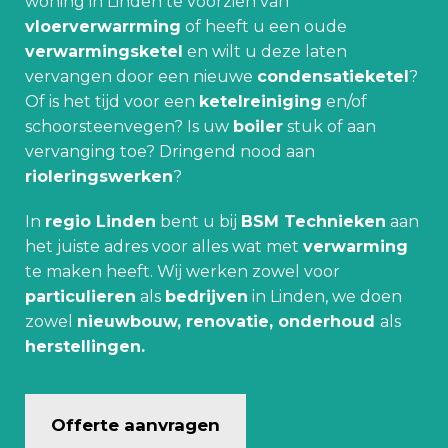
woning in Linden te voorzien van
vloerverwarrming
of heeft u een oude
verwarmingsketel
en wilt u deze laten
vervangen door een nieuwe
condensatieketel
?
Of is het tijd voor een
ketelreiniging
en/of
schoorsteenvegen? Is uw
boiler
stuk of aan
vervanging toe? Dringend nood aan
rioleringswerken
?
In
regio Linden
bent u bij
BSM Technieken
aan
het juiste adres voor alles wat met
verwarming
te maken heeft. Wij werken zowel voor
particulieren
als
bedrijven
in Linden, we doen
zowel
nieuwbouw, renovatie, onderhoud
als
herstellingen.
Offerte aanvragen