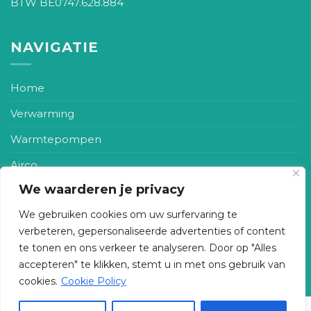
BTW BE0747.628.884
NAVIGATIE
Home
Verwarming
Warmtepompen
Airco
We waarderen je privacy
Zonneboiler
We gebruiken cookies om uw surfervaring te
Ventilatie
verbeteren, gepersonaliseerde advertenties of content
Realisaties
te tonen en ons verkeer te analyseren. Door op "Alles
accepteren" te klikken, stemt u in met ons gebruik van
Contact
cookies.
Cookie Policy
Copyright 2026 ©
BSM Technieken
-
Privacy- en