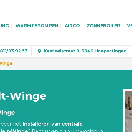
ING
WARMTEPOMPEN
AIRCO
ZONNEBOILER
V
011/93.92.53
Kasteelstraat 9, 3840 Hoepertingen
Winge
lt-Winge
Winge
voor het
installeren van centrale
Tielt-Winge
? Bent u van plan uw woning in