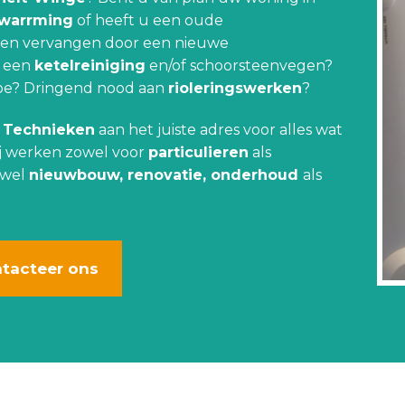
rwarrming
of heeft u een oude
aten vervangen door een nieuwe
or een
ketelreiniging
en/of schoorsteenvegen?
toe? Dringend nood aan
rioleringswerken
?
 Technieken
aan het juiste adres voor alles wat
j werken zowel voor
particulieren
als
owel
nieuwbouw, renovatie, onderhoud
als
tacteer ons