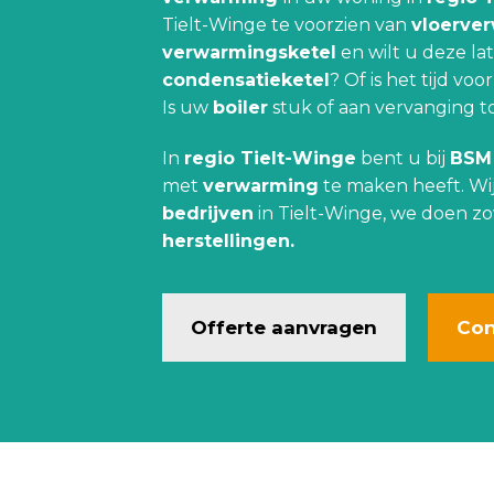
Tielt-Winge te voorzien van
vloerve
verwarmingsketel
en wilt u deze l
condensatieketel
? Of is het tijd vo
Is uw
boiler
stuk of aan vervanging 
In
regio Tielt-Winge
bent u bij
BSM
met
verwarming
te maken heeft. Wi
bedrijven
in Tielt-Winge, we doen z
herstellingen.
Offerte aanvragen
Con