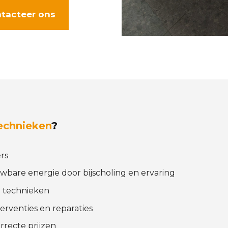
tacteer ons
echnieken
?
rs
uwbare energie door bijscholing en ervaring
 technieken
erventies en reparaties
rrecte prijzen