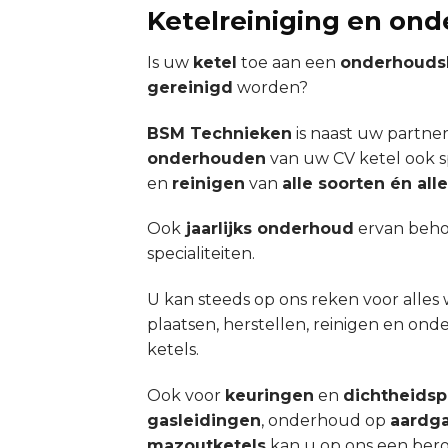
Ketelreiniging en on
Is uw
ketel
toe aan een
onderhouds
gereinigd
worden?
BSM Technieken
is naast uw partner
onderhouden
van uw CV ketel ook sp
en
reinigen
van
alle soorten én al
Ook
jaarlijks onderhoud
ervan beho
specialiteiten.
U kan steeds op ons reken voor alles 
plaatsen, herstellen, reinigen en on
ketels.
Ook voor
keuringen
en
dichtheids
gasleidingen
, onderhoud op
aardga
mazoutketels
kan u op ons een ber