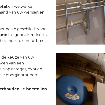
bekijken we welke
e hand van uw wensen en
t beste geschikt is voor
etel
te gebruiken, kiest u
or het meeste comfort met
j de keuze van uw
aken van een
els op aardgas, hybride
tieve energiebronnen.
erhouden
en
herstellen
: