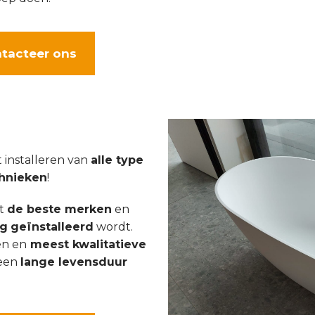
tacteer ons
t installeren van
alle type
hnieken
!
et
de beste merken
en
ig
geïnstalleerd
wordt.
en en
meest kwalitatieve
een
lange levensduur