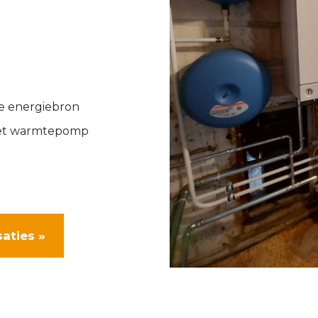
ve energiebron
met warmtepomp
saties »