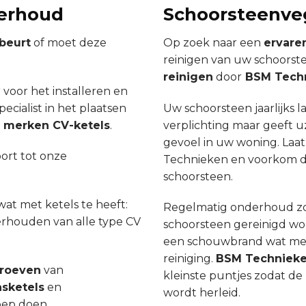
derhoud
Schoorsteenve
beurt
of moet deze
Op zoek naar een
ervare
reinigen van uw schoorst
reinigen
door
BSM Tech
 voor het installeren en
ecialist in het plaatsen
Uw schoorsteen jaarlijks l
le merken CV-ketels
.
verplichting maar geeft uz
gevoel in uw woning. La
ort tot onze
Technieken en voorkom de
schoorsteen.
wat met ketels te heeft:
Regelmatig onderhoud zo
derhouden van alle type CV
schoorsteen gereinigd word
een schouwbrand wat mees
reiniging.
BSM Techniek
proeven
van
kleinste puntjes zodat d
sketels
en
wordt herleid.
oep doen.