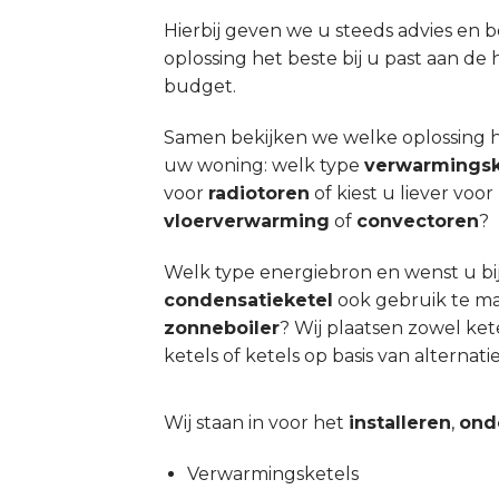
Hierbij geven we u steeds advies en 
oplossing het beste bij u past aan d
budget.
Samen bekijken we welke oplossing he
uw woning: welk type
verwarmingsk
voor
radiotoren
of kiest u liever vo
vloerverwarming
of
convectoren
?
Welk type energiebron en wenst u bi
condensatieketel
ook gebruik te m
zonneboiler
? Wij plaatsen zowel ket
ketels of ketels op basis van alterna
Wij staan in voor het
installeren
,
ond
Verwarmingsketels