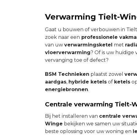
Verwarming Tielt-Wi
Gaat u bouwen of verbouwen in Tiel
zoek naar een
professionele vakm
van uw
verwarmingsketel
met
radi
vloerverwarming
? Of is uw huidige
vervanging toe of defect?
BSM Technieken
plaatst zowel
verw
aardgas
,
hybride ketels
of
ketels
op
energiebronnen
.
Centrale verwarming Tielt-
Bij het installeren van
centrale verw
Winge
bekijken we samen uw situati
beste oplossing voor uw woning en
l