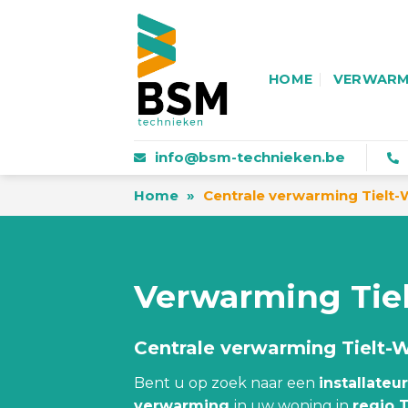
Skip
to
content
HOME
VERWARM
info@bsm-technieken.be
Home
»
Centrale verwarming Tielt-
Verwarming Tie
Centrale verwarming Tielt-
Bent u op zoek naar een
installateur
verwarming
in uw woning in
regio 