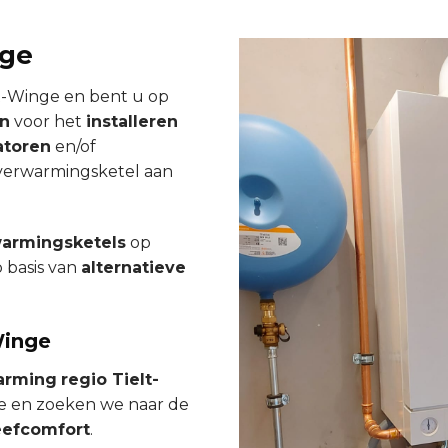
nge
t-Winge en bent u op
an
voor het
installeren
atoren
en/of
 verwarmingsketel aan
armingsketels
op
 basis van
alternatieve
Winge
arming
regio Tielt-
e en zoeken we naar de
eefcomfort
.