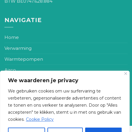
BTW BE0747.628.884
NAVIGATIE
Home
Verwarming
Warmtepompen
Airco
We waarderen je privacy
Zonneboiler
We gebruiken cookies om uw surfervaring te
Ventilatie
verbeteren, gepersonaliseerde advertenties of content
Realisaties
te tonen en ons verkeer te analyseren. Door op "Alles
accepteren" te klikken, stemt u in met ons gebruik van
Contact
cookies.
Cookie Policy
Copyright 2026 ©
BSM Technieken
-
Privacy- en