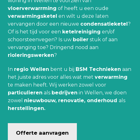
woning in Wellen te voorzien van
vloerverwarrming
of heeft u een oude
verwarmingsketel
en wilt u deze laten
vervangen door een nieuwe
condensatieketel
?
Of is het tijd voor een
ketelreiniging
en/of
schoorsteenvegen? Is uw
boiler
stuk of aan
vervanging toe? Dringend nood aan
rioleringswerken
?
In
regio Wellen
bent u bij
BSM Technieken
aan
het juiste adres voor alles wat met
verwarming
te maken heeft. Wij werken zowel voor
particulieren
als
bedrijven
in Wellen, we doen
zowel
nieuwbouw, renovatie, onderhoud
als
herstellingen.
Offerte aanvragen